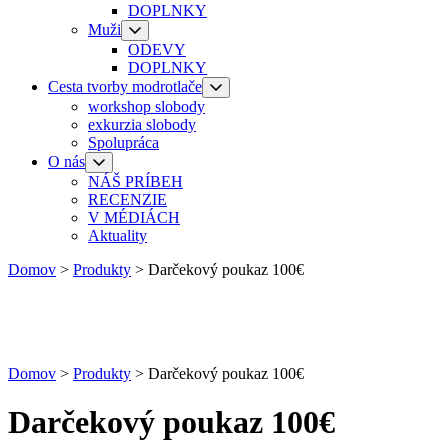
DOPLNKY
Muži
ODEVY
DOPLNKY
Cesta tvorby modrotlače
workshop slobody
exkurzia slobody
Spolupráca
O nás
NÁŠ PRÍBEH
RECENZIE
V MÉDIÁCH
Aktuality
Domov
>
Produkty
>
Darčekový poukaz 100€
Domov
>
Produkty
>
Darčekový poukaz 100€
Darčekový poukaz 100€