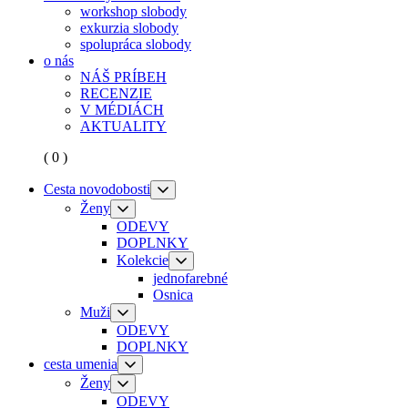
workshop slobody
exkurzia slobody
spolupráca slobody
o nás
NÁŠ PRÍBEH
RECENZIE
V MÉDIÁCH
AKTUALITY
( 0 )
Cesta novodobosti
Ženy
ODEVY
DOPLNKY
Kolekcie
jednofarebné
Osnica
Muži
ODEVY
DOPLNKY
cesta umenia
Ženy
ODEVY