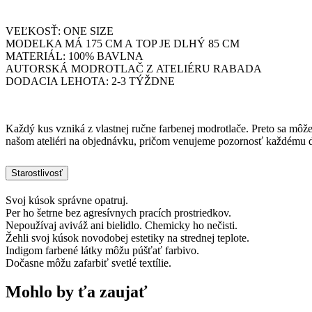
VEĽKOSŤ: ONE SIZE
MODELKA MÁ 175 CM A TOP JE DLHÝ 85 CM
MATERIÁL: 100% BAVLNA
AUTORSKÁ MODROTLAČ Z ATELIÉRU RABADA
DODACIA LEHOTA: 2-3 TÝŽDNE
Každý kus vzniká z vlastnej ručne farbenej modrotlače. Preto sa môže 
našom ateliéri na objednávku, pričom venujeme pozornosť každému det
Starostlivosť
Svoj kúsok správne opatruj.
Per ho šetrne bez agresívnych pracích prostriedkov.
Nepoužívaj aviváž ani bielidlo. Chemicky ho nečisti.
Žehli svoj kúsok novodobej estetiky na strednej teplote.
Indigom farbené látky môžu púšťať farbivo.
Dočasne môžu zafarbiť svetlé textílie.
Mohlo by ťa zaujať