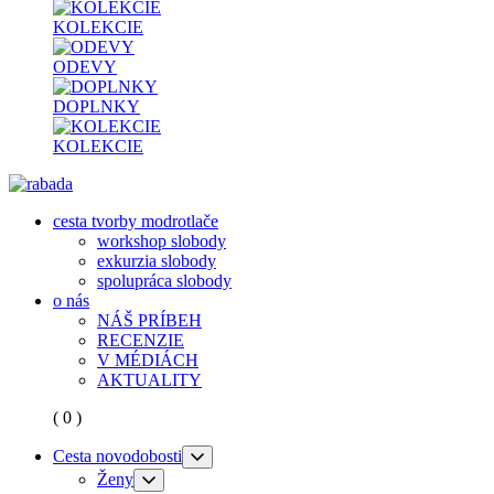
KOLEKCIE
ODEVY
DOPLNKY
KOLEKCIE
cesta tvorby modrotlače
workshop slobody
exkurzia slobody
spolupráca slobody
o nás
NÁŠ PRÍBEH
RECENZIE
V MÉDIÁCH
AKTUALITY
( 0 )
Cesta novodobosti
Ženy