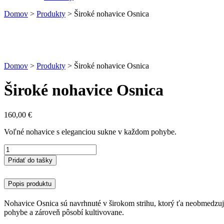
Domov
>
Produkty
>
Široké nohavice Osnica
Domov
>
Produkty
>
Široké nohavice Osnica
Široké nohavice Osnica
160,00
€
Voľné nohavice s eleganciou sukne v každom pohybe.
množstvo
Široké
Pridať do tašky
nohavice
Osnica
Popis produktu
Nohavice Osnica sú navrhnuté v širokom strihu, ktorý ťa neobmedzuje
pohybe a zároveň pôsobí kultivovane.