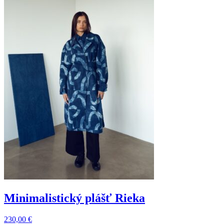
Minimalistický plášť Rieka
230,00
€