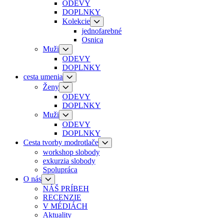
ODEVY
DOPLNKY
Kolekcie
jednofarebné
Osnica
Muži
ODEVY
DOPLNKY
cesta umenia
Ženy
ODEVY
DOPLNKY
Muži
ODEVY
DOPLNKY
Cesta tvorby modrotlače
workshop slobody
exkurzia slobody
Spolupráca
O nás
NÁŠ PRÍBEH
RECENZIE
V MÉDIÁCH
Aktuality