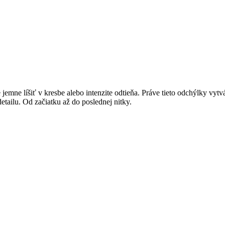
jemne líšiť v kresbe alebo intenzite odtieňa. Práve tieto odchýlky vytv
ailu. Od začiatku až do poslednej nitky.