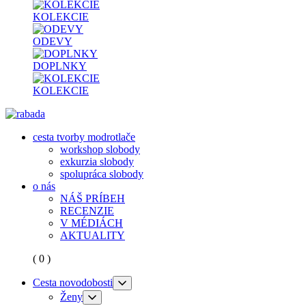
KOLEKCIE
ODEVY
DOPLNKY
KOLEKCIE
cesta tvorby modrotlače
workshop slobody
exkurzia slobody
spolupráca slobody
o nás
NÁŠ PRÍBEH
RECENZIE
V MÉDIÁCH
AKTUALITY
( 0 )
Cesta novodobosti
Ženy