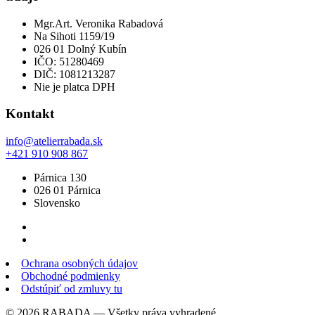
Mgr.Art. Veronika Rabadová
Na Sihoti 1159/19
026 01 Dolný Kubín
IČO: 51280469
DIČ: 1081213287
Nie je platca DPH
Kontakt
info@atelierrabada.sk
+421 910 908 867
Párnica 130
026 01 Párnica
Slovensko
Ochrana osobných údajov
Obchodné podmienky
Odstúpiť od zmluvy tu
© 2026 RABADA — Všetky práva vyhradené