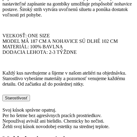
nastaviteľné zapínanie na gombíky umožňuje prispôsobiť nohavice
postave. Široký strih vytvára uvoľnenú siluetu a ponúka dostatok
voľnosti pri pohybe.
VEĽKOSŤ: ONE SIZE
MODEL MÁ 187 CM A NOHAVICE SÚ DLHÉ 102 CM
MATERIÁL: 100% BAVLNA
DODACIA LEHOTA: 2-3 TÝŽDNE
Každý kus navrhujeme a šijeme v našom ateliéri na objednávku.
Starostlivo vyberáme materiály a pozornosť venujeme každému
detailu. Od začiatku až do poslednej nitky.
Starostlivosť
Svoj kúsok správne opatruj.
Per ho šetrne bez agresívnych pracích prostriedkov.
Nepoužívaj aviváž ani bielidlo. Chemicky ho nečisti.
Žehli svoj kúsok novodobej estetiky na strednej teplote.