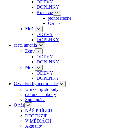
ODEVY
DOPLNKY
Kolekcie
jednofarebné
Osnica
Muži
ODEVY
DOPLNKY
cesta umenia
Ženy
ODEVY
DOPLNKY
Muži
ODEVY
DOPLNKY
Cesta tvorby modrotlače
workshop slobody
exkurzia slobody
Spolupráca
O nás
NÁŠ PRÍBEH
RECENZIE
V MÉDIÁCH
Aktuality