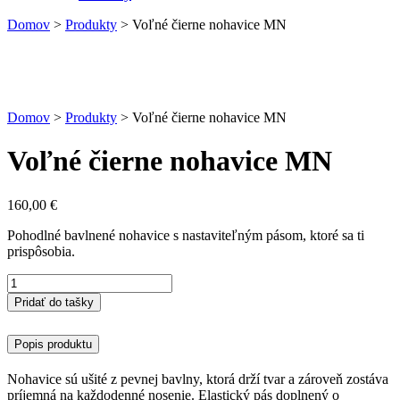
Domov
>
Produkty
>
Voľné čierne nohavice MN
Domov
>
Produkty
>
Voľné čierne nohavice MN
Voľné čierne nohavice MN
160,00
€
Pohodlné bavlnené nohavice s nastaviteľným pásom, ktoré sa ti
prispôsobia.
množstvo
Voľné
Pridať do tašky
čierne
nohavice
Popis produktu
MN
Nohavice sú ušité z pevnej bavlny, ktorá drží tvar a zároveň zostáva
príjemná na každodenné nosenie. Elastický pás doplnený o